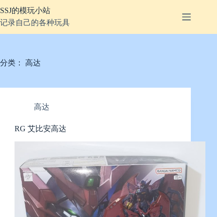
跳
SSJ的模玩小站
至
记录自己的各种玩具
内
容
分类：
高达
高达
RG 艾比安高达