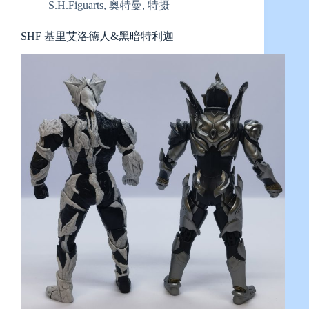
S.H.Figuarts
,
奥特曼
,
特摄
SHF 基里艾洛德人&黑暗特利迦