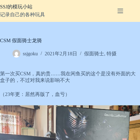
跳
SSJ的模玩小站
至
记录自己的各种玩具
内
容
CSM 假面骑士龙骑
ssjgoku
2021年2月18日
假面骑士
,
特摄
第一次买CSM，真的贵……我在闲鱼买的这个是没有外面的大
盒子的，不过对我来说影响不大
（23年更：居然再版了，血亏）