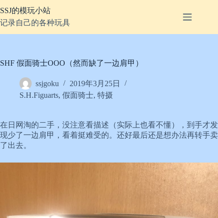
跳
SSJ的模玩小站
至
记录自己的各种玩具
内
容
SHF 假面骑士OOO（然而缺了一边肩甲）
ssjgoku
2019年3月25日
S.H.Figuarts
,
假面骑士
,
特摄
在日网淘的二手，没注意看描述（实际上也看不懂），到手才发
现少了一边肩甲，看着挺难受的。还好最后还是想办法再转手卖
了出去。