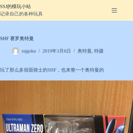
跳
SSJ的模玩小站
至
记录自己的各种玩具
内
容
SHF 赛罗奥特曼
ssjgoku
2019年3月6日
奥特曼
,
特摄
玩了那么多假面骑士的SHF，也来整一个奥特曼的