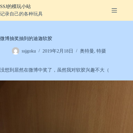
跳
SSJ的模玩小站
至
记录自己的各种玩具
内
容
微博抽奖抽到的迪迦软胶
ssjgoku
2019年2月18日
奥特曼
,
特摄
没想到居然在微博中奖了，虽然我对软胶兴趣不大（